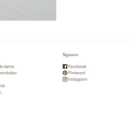
Síguenos
de datos
Facebook
reembolso
Pinterest
Instagram
ros
s